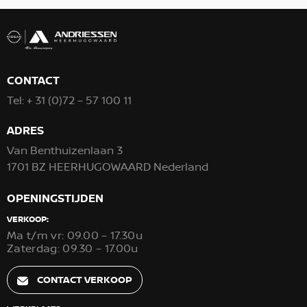
CONTACT
Tel:
+ 31 (0)72 – 57 100 11
ADRES
Van Benthuizenlaan 3
1701 BZ HEERHUGOWAARD Nederland
OPENINGSTIJDEN
VERKOOP:
Ma t/m vr: 09.00 – 17.30u
Zaterdag: 09.30 – 17.00u
CONTACT VERKOOP