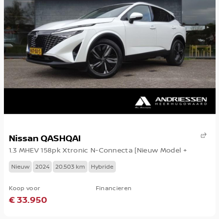
Nissan QASHQAI
1.3 MHEV 158pk Xtronic N-Connecta [Nieuw Model +
Nieuw
2024
20.503 km
Hybride
Koop voor
Financieren
€ 33.950