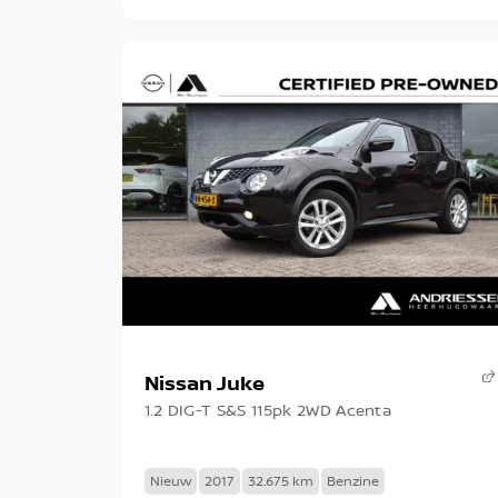
Nissan Juke
1.2 DIG-T S&S 115pk 2WD Acenta
Nieuw
2017
32.675 km
Benzine