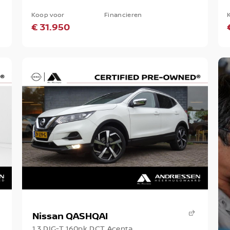
Koop voor
Financieren
€ 31.950
Nissan QASHQAI
1.3 DIG-T 160pk DCT Acenta