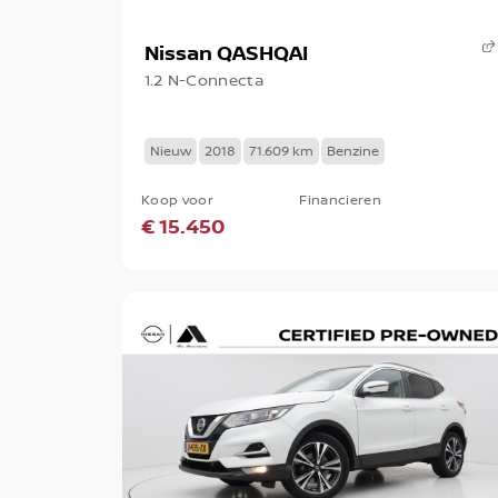
Nissan QASHQAI
1.2 N-Connecta
Nieuw
2018
71.609 km
Benzine
Koop voor
Financieren
€ 15.450