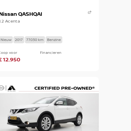
Nissan QASHQAI
1.2 Acenta
Nieuw
2017
77.030 km
Benzine
Koop voor
Financieren
€ 12.950