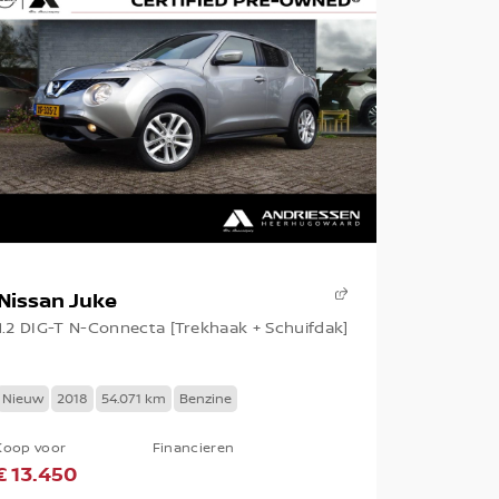
Nissan Juke
1.2 DIG-T N-Connecta [Trekhaak + Schuifdak]
Nieuw
2018
54.071 km
Benzine
Koop voor
Financieren
€ 13.450