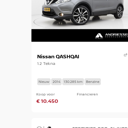
Nissan QASHQAI
1.2 Tekna
Nieuw
2014
130.285 km
Benzine
Koop voor
Financieren
€ 10.450