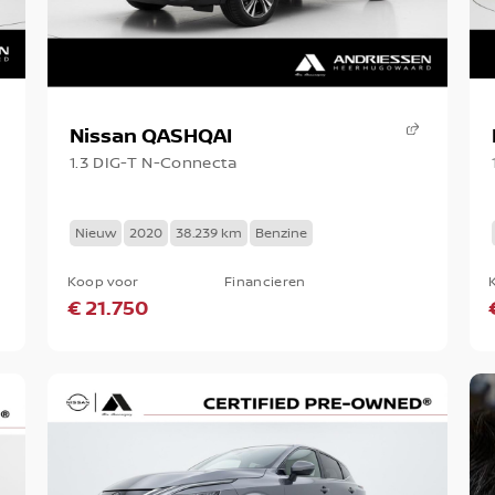
Nissan QASHQAI
1.3 DIG-T N-Connecta
Nieuw
2020
38.239 km
Benzine
Koop voor
Financieren
€ 21.750