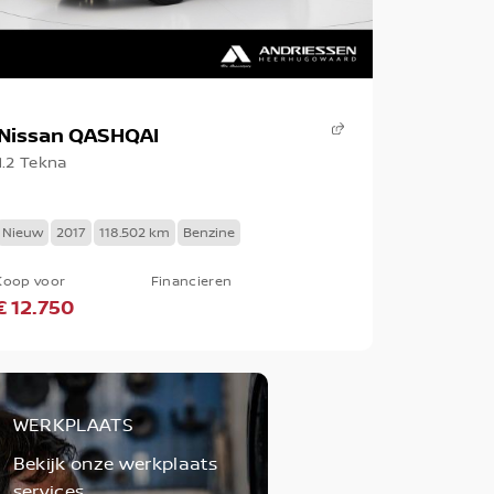
Nissan QASHQAI
1.2 Tekna
Nieuw
2017
118.502 km
Benzine
Koop voor
Financieren
€ 12.750
WERKPLAATS
Bekijk onze werkplaats
services.