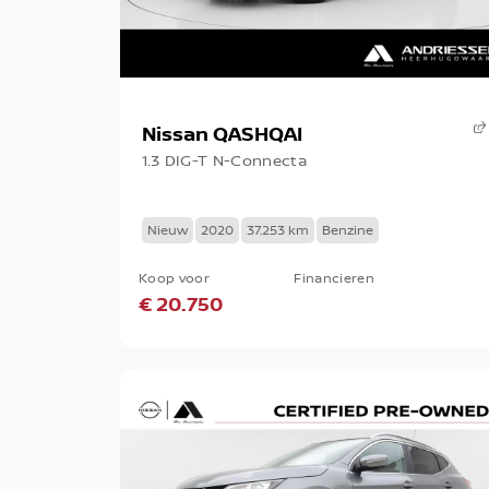
Nissan QASHQAI
1.3 DIG-T N-Connecta
Nieuw
2020
37.253 km
Benzine
Koop voor
Financieren
€ 20.750