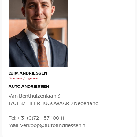
MIC
DJIM ANDRIESSEN
Verko
Directeur / Eigenaar
AUTO ANDRIESSEN
Van Benthuizenlaan 3
1701 BZ HEERHUGOWAARD Nederland
Tel:
+ 31 (0)72 – 57 100 11
Mail:
verkoop@autoandriessen.nl