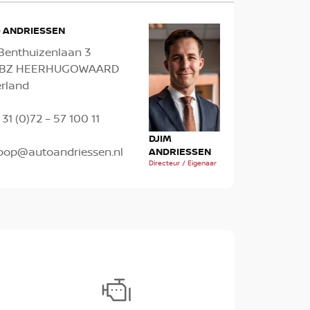
 ANDRIESSEN
Benthuizenlaan 3
1 BZ HEERHUGOWAARD
rland
 31 (0)72 – 57 100 11
TH
MICK OUDES
DJIM
oop@autoandriessen.nl
AN
Verkoopadviseur
ANDRIESSEN
Verk
Directeur / Eigenaar