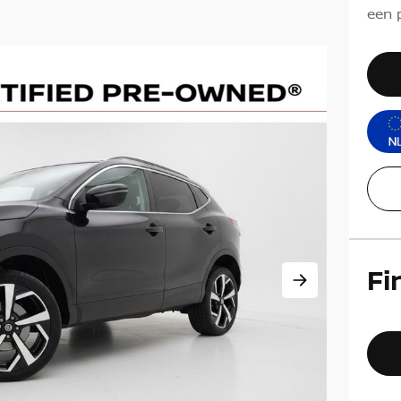
een p
Fi