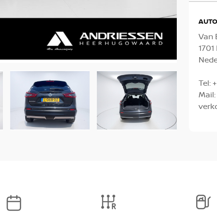
AUTO
Van 
170
Nede
Tel:
+
Mail:
verk