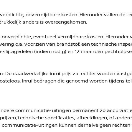
le verplichte, onvermijdbare kosten. Hieronder vallen de
adrukkelijk anders is overeengekomen.
le onverplichte, eventueel vermijdbare kosten. Hieronder
levering o.a. voorzien van brandstof, een technische ins
slijtagedelen (indien nodig) en 12 maanden pechhulpser
om. De daadwerkelijke inruilprijs zal echter worden vastg
kosteloos. Inruilbedragen die genoemd worden tijdens tel
 andere communicatie-uitingen permanent zo accuraat e
 prijzen, technische specificaties, afbeeldingen, of ander
e communicatie-uitingen kunnen derhalve geen rechten