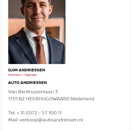
MIC
DJIM ANDRIESSEN
Verko
Directeur / Eigenaar
AUTO ANDRIESSEN
Van Benthuizenlaan 3
1701 BZ HEERHUGOWAARD Nederland
Tel:
+ 31 (0)72 – 57 100 11
Mail:
verkoop@autoandriessen.nl