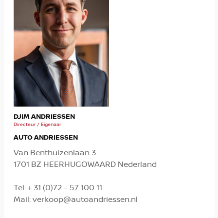
MIC
DJIM ANDRIESSEN
Verko
Directeur / Eigenaar
AUTO ANDRIESSEN
Van Benthuizenlaan 3
1701 BZ HEERHUGOWAARD Nederland
Tel:
+ 31 (0)72 – 57 100 11
Mail:
verkoop@autoandriessen.nl