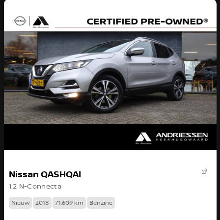
Nissan QASHQAI
1.2 N-Connecta
Nieuw
2018
71.609 km
Benzine