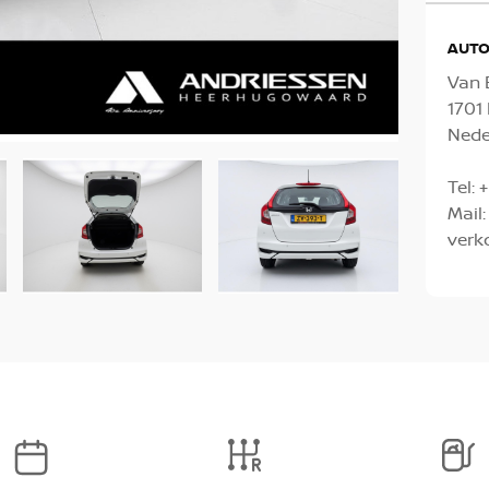
AUTO
Van 
170
Nede
Tel:
+
Mail:
verk