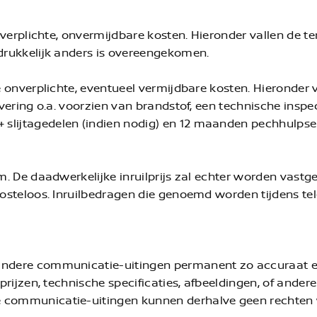
le verplichte, onvermijdbare kosten. Hieronder vallen de
adrukkelijk anders is overeengekomen.
le onverplichte, eventueel vermijdbare kosten. Hieronder
levering o.a. voorzien van brandstof, een technische ins
slijtagedelen (indien nodig) en 12 maanden pechhulpser
om. De daadwerkelijke inruilprijs zal echter worden vastg
kosteloos. Inruilbedragen die genoemd worden tijdens tel
 andere communicatie-uitingen permanent zo accuraat e
 prijzen, technische specificaties, afbeeldingen, of ander
e communicatie-uitingen kunnen derhalve geen rechten