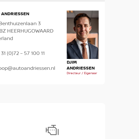
 ANDRIESSEN
Benthuizenlaan 3
1 BZ HEERHUGOWAARD
rland
 31 (0)72 – 57 100 11
TH
MICK OUDES
DJIM
oop@autoandriessen.nl
AN
Verkoopadviseur
ANDRIESSEN
Verk
Directeur / Eigenaar