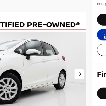
een p
Fi