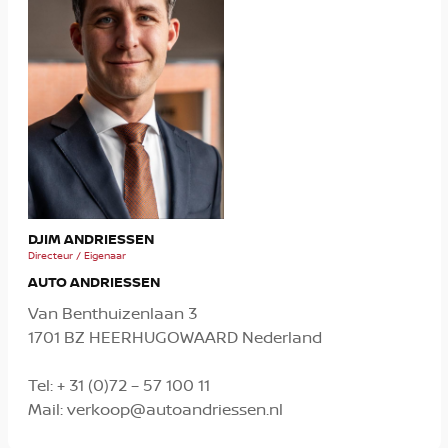
MIC
DJIM ANDRIESSEN
Verko
Directeur / Eigenaar
AUTO ANDRIESSEN
Van Benthuizenlaan 3
1701 BZ HEERHUGOWAARD Nederland
Tel:
+ 31 (0)72 – 57 100 11
Mail:
verkoop@autoandriessen.nl