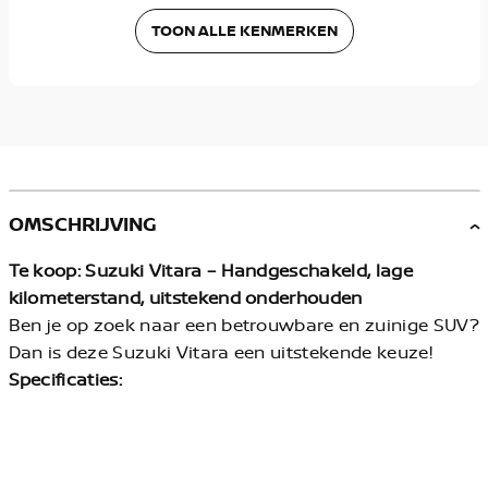
TOON ALLE KENMERKEN
OMSCHRIJVING
Te koop: Suzuki Vitara – Handgeschakeld, lage
kilometerstand, uitstekend onderhouden
Ben je op zoek naar een betrouwbare en zuinige SUV?
Dan is deze Suzuki Vitara een uitstekende keuze!
Specificaties:
Transmissie: handgeschakeld
Kilometerstand: laag (aantoonbaar)
Brandstof:
(benzine)
Bouwjaar:
2021