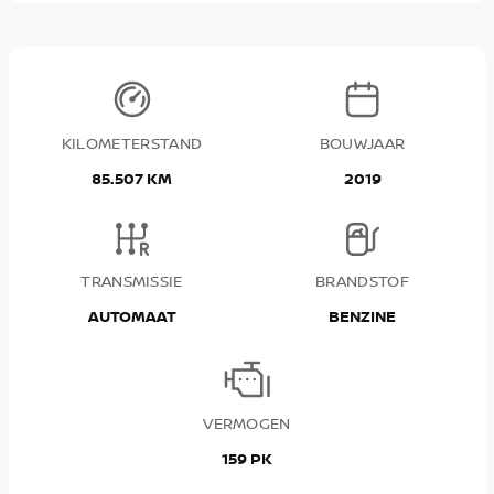
KILOMETERSTAND
BOUWJAAR
85.507 KM
2019
TRANSMISSIE
BRANDSTOF
AUTOMAAT
BENZINE
VERMOGEN
159 PK