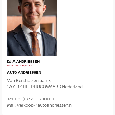
MIC
DJIM ANDRIESSEN
Verko
Directeur / Eigenaar
AUTO ANDRIESSEN
Van Benthuizenlaan 3
1701 BZ HEERHUGOWAARD Nederland
Tel:
+ 31 (0)72 – 57 100 11
Mail:
verkoop@autoandriessen.nl