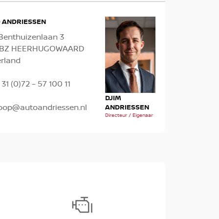
 ANDRIESSEN
Benthuizenlaan 3
1 BZ HEERHUGOWAARD
rland
 31 (0)72 – 57 100 11
TH
MICK OUDES
DJIM
oop@autoandriessen.nl
AN
Verkoopadviseur
ANDRIESSEN
Verk
Directeur / Eigenaar