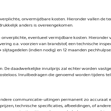
le verplichte, onvermijdbare kosten. Hieronder vallen de
adrukkelijk anders is overeengekomen.
le onverplichte, eventueel vermijdbare kosten. Hieronder
levering o.a. voorzien van brandstof, een technische ins
slijtagedelen (indien nodig) en 12 maanden pechhulpser
om. De daadwerkelijke inruilprijs zal echter worden vastg
kosteloos. Inruilbedragen die genoemd worden tijdens tel
 andere communicatie-uitingen permanent zo accuraat e
 prijzen, technische specificaties, afbeeldingen, of ander