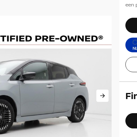
een p
Fi