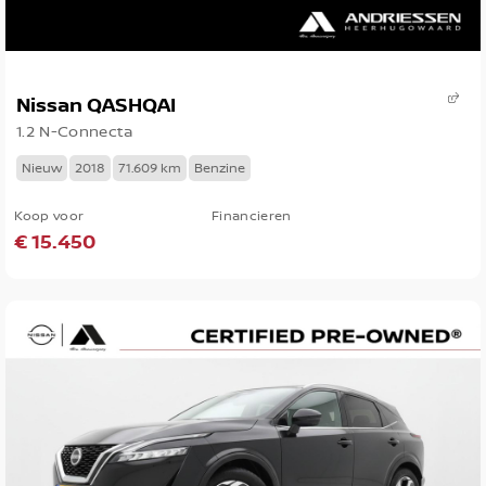
Nissan QASHQAI
1.2 N-Connecta
Nieuw
2018
71.609 km
Benzine
Koop voor
Financieren
€ 15.450