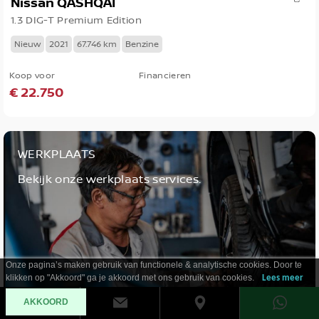
Nissan QASHQAI
1.3 DIG-T Premium Edition
Nieuw
2021
67.746 km
Benzine
Koop voor
Financieren
€ 22.750
WERKPLAATS
Bekijk onze werkplaats services.
Onze pagina’s maken gebruik van functionele & analytische cookies. Door te
klikken op "Akkoord" ga je akkoord met ons gebruik van cookies.
Lees meer
AKKOORD
LEES MEER