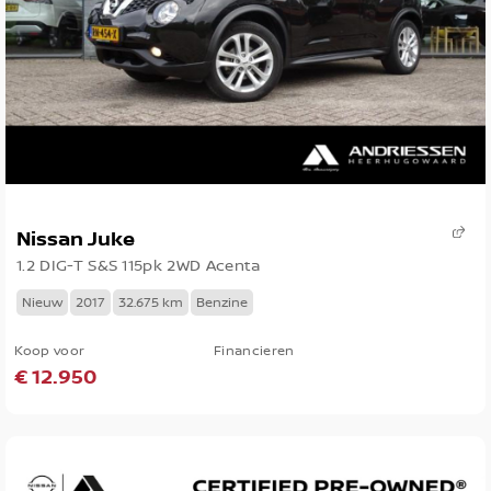
Nissan Juke
1.2 DIG-T S&S 115pk 2WD Acenta
Nieuw
2017
32.675 km
Benzine
Koop voor
Financieren
€ 12.950