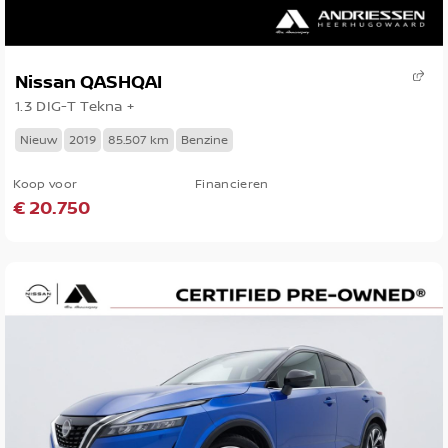
Nissan QASHQAI
1.3 DIG-T Tekna +
Nieuw
2019
85.507 km
Benzine
Koop voor
Financieren
€ 20.750