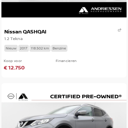
Nissan QASHQAI
1.2 Tekna
Nieuw
2017
118.502 km
Benzine
Koop voor
Financieren
€ 12.750