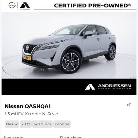
Nissan QASHQAI
1.3 MHEV Xtronic N-Style
Nieuw
2022
56.135 km
Benzine
Koop voor
Financieren