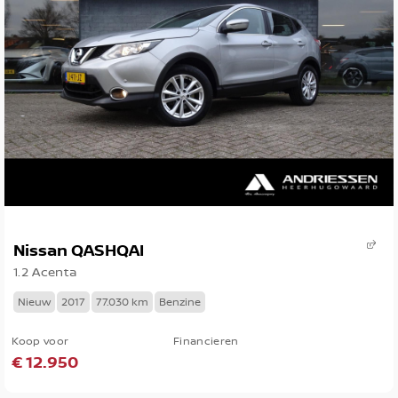
Nissan QASHQAI
1.2 Acenta
Nieuw
2017
77.030 km
Benzine
Koop voor
Financieren
€ 12.950