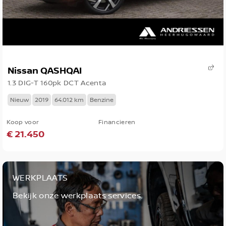
Nissan QASHQAI
1.3 DIG-T 160pk DCT Acenta
Nieuw
2019
64.012 km
Benzine
Koop voor
Financieren
€ 21.450
WERKPLAATS
Bekijk onze werkplaats services.