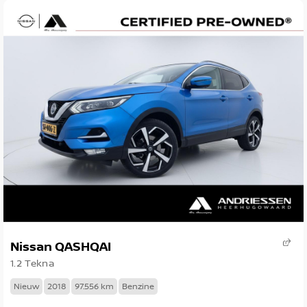
Nissan QASHQAI
1.2 Tekna
Nieuw
2018
97.556 km
Benzine