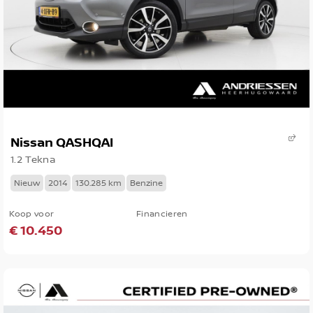
Nissan QASHQAI
1.2 Tekna
Nieuw
2014
130.285 km
Benzine
Koop voor
Financieren
€ 10.450